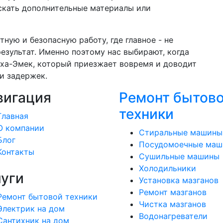
искать дополнительные материалы или
тную и безопасную работу, где главное - не
езультат. Именно поэтому нас выбирают, когда
-ха-Эмек, который приезжает вовремя и доводит
и задержек.
вигация
Ремонт бытов
техники
Главная
О компании
Стиральные машины
Блог
Посудомоечные ма
Контакты
Сушильные машины
Холодильники
луги
Установка мазганов
Ремонт мазганов
Ремонт бытовой техники
Чистка мазганов
Электрик на дом
Водонагреватели
Сантихник на дом