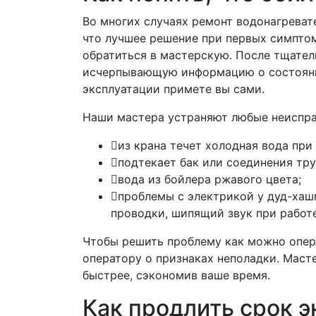
Во многих случаях ремонт водонагревате
что лучшее решение при первых симптома
обратиться в мастерскую. После тщател
исчерпывающую информацию о состоянии
эксплуатации примете вы сами.
Наши мастера устраняют любые неиспра
из крана течет холодная вода при
подтекает бак или соединения тру
вода из бойлера ржавого цвета;
проблемы с электрикой у дуд-хаш
проводки, шипящий звук при работе
Чтобы решить проблему как можно опера
оператору о признаках неполадки. Маст
быстрее, сэкономив ваше время.
Как продлить срок э