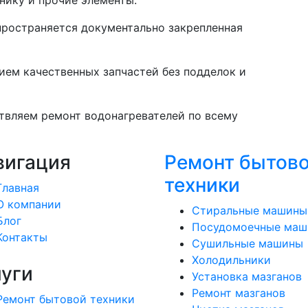
пространяется документально закрепленная
ием качественных запчастей без подделок и
твляем ремонт водонагревателей по всему
вигация
Ремонт бытов
техники
Главная
О компании
Стиральные машины
Блог
Посудомоечные ма
Контакты
Сушильные машины
Холодильники
луги
Установка мазганов
Ремонт мазганов
Ремонт бытовой техники